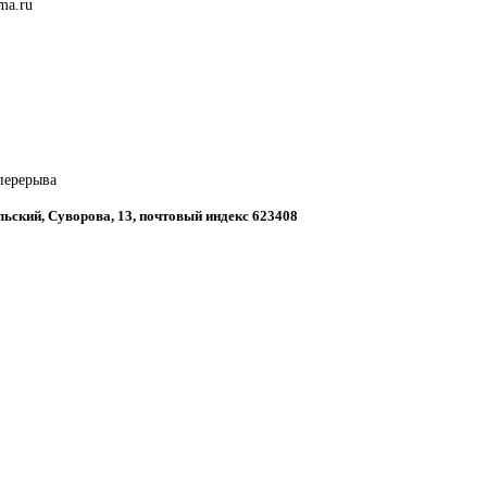
ma.ru
 перерыва
льский, Суворова, 13, почтовый индекс 623408