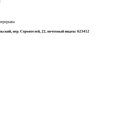
й
 перерыва
льский, пер. Строителей, 22, почтовый индекс 623412