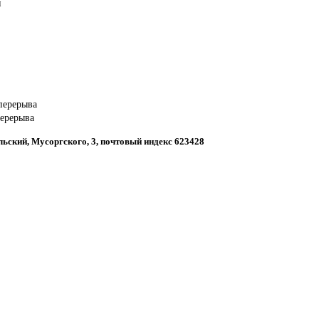
й
 перерыва
перерыва
льский, Мусоргского, 3, почтовый индекс 623428