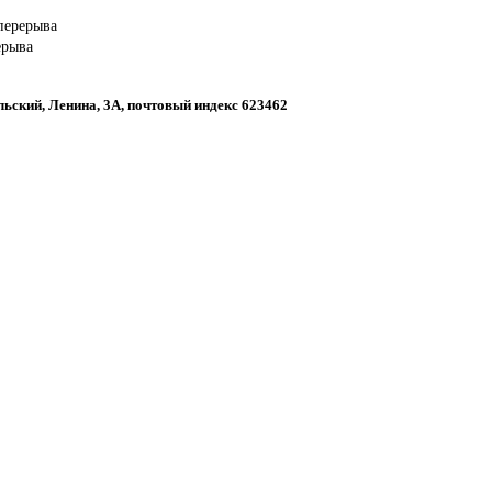
 перерыва
ерыва
льский, Ленина, 3А, почтовый индекс 623462