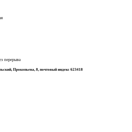
ая
ез перерыва
льский, Прокопьева, 8, почтовый индекс 623418